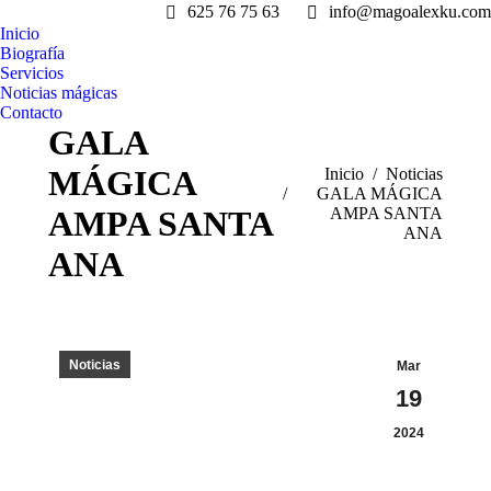
625 76 75 63
info@magoalexku.com
Inicio
Biografía
Servicios
Noticias mágicas
Contacto
GALA
MÁGICA
Estás aquí:
Inicio
Noticias
GALA MÁGICA
AMPA SANTA
AMPA SANTA
ANA
ANA
Noticias
Mar
19
2024