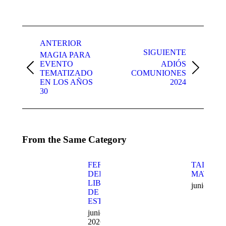
on
on
on
on
X
Pinterest
Facebook
LinkedIn
Navegación
entre
ANTERIOR
SIGUIENTE
MAGIA PARA
publicaciones
EVENTO
ADIÓS
Publicación
Publicación
TEMATIZADO
COMUNIONES
anterior:
siguiente:
EN LOS AÑOS
2024
30
From the Same Category
FERIA
TALLER
DEL
MATEMA
LIBRO
junio 14, 
DE
ESTEPA
junio 14,
2026