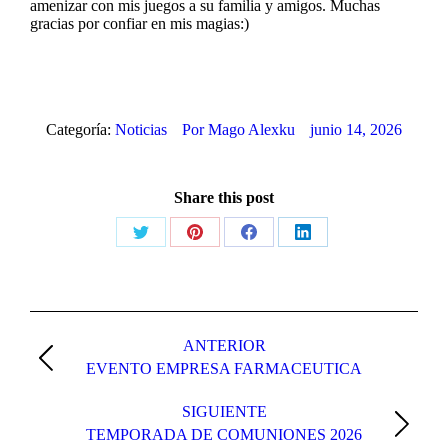
amenizar con mis juegos a su familia y amigos. Muchas
gracias por confiar en mis magias:)
Categoría:
Noticias
Por
Mago Alexku
junio 14, 2026
Share this post
Share
Share
Share
Share
on
on
on
on
X
Pinterest
Facebook
LinkedIn
Navegación
entre
ANTERIOR
Publicación
EVENTO EMPRESA FARMACEUTICA
publicaciones
anterior:
SIGUIENTE
Publicación
TEMPORADA DE COMUNIONES 2026