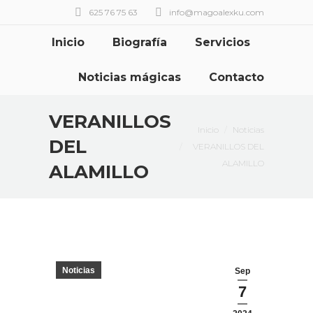
625 76 75 63
info@magoalexku.com
Inicio
Biografía
Servicios
Noticias mágicas
Contacto
VERANILLOS
Estás aquí:
Inicio
Noticias
DEL
VERANILLOS DEL
ALAMILLO
ALAMILLO
Noticias
Sep
7