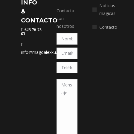
INFO
Noticias
&
Contacta
mágicas
con
CONTACTO
nosotros
Contacto
625 76 75
63
info@magoalexku.com