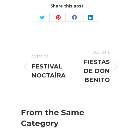
Share this post
Share
Share
Share
Share
on
on
on
on
X
Pinterest
Facebook
LinkedIn
Navegación
SIGUIENTE
entre
ANTERIOR
FIESTAS
FESTIVAL
publicaciones
Publicación
Publicación
DE DON
NOCTAÍRA
anterior:
siguiente:
BENITO
From the Same
Category