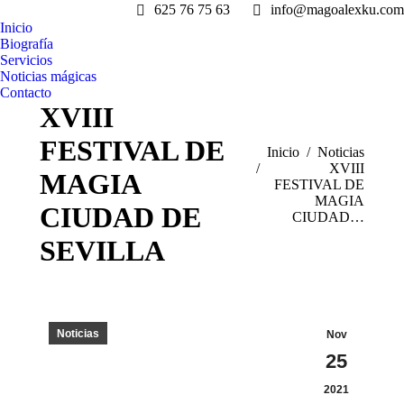
625 76 75 63
info@magoalexku.com
Inicio
Biografía
Servicios
Noticias mágicas
Contacto
XVIII
FESTIVAL DE
Estás aquí:
Inicio
Noticias
XVIII
MAGIA
FESTIVAL DE
MAGIA
CIUDAD DE
CIUDAD…
SEVILLA
Noticias
Nov
25
2021