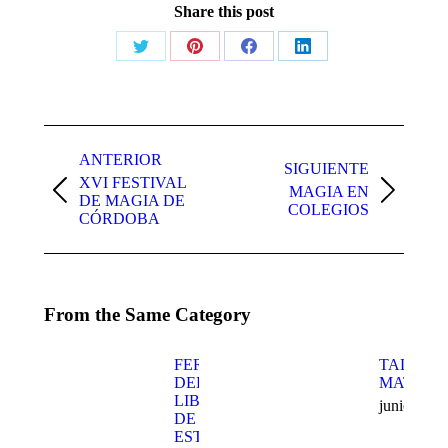
Share this post
Share
Share
Share
Share
on
on
on
on
X
Pinterest
Facebook
LinkedIn
Navegación
entre
ANTERIOR
SIGUIENTE
XVI FESTIVAL
publicaciones
MAGIA EN
Publicación
Publicación
DE MAGIA DE
COLEGIOS
anterior:
siguiente:
CÓRDOBA
From the Same Category
FERIA
TALLER
DEL
MATEMA
LIBRO
junio 14, 
DE
ESTEPA