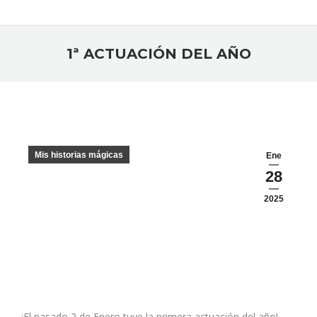
1ª ACTUACIÓN DEL AÑO
Estás aquí:
Mis historias mágicas
Ene
28
2025
¡El pasado 2 de Enero tuve la primera actuación del año!