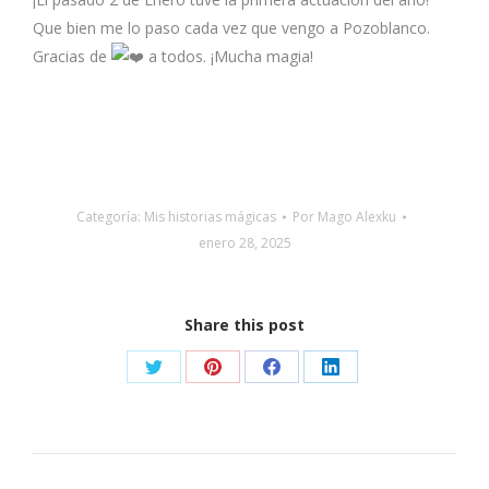
Que bien me lo paso cada vez que vengo a Pozoblanco.
Gracias de
a todos. ¡Mucha magia!
Categoría:
Mis historias mágicas
Por
Mago Alexku
enero 28, 2025
Share this post
Share
Share
Share
Share
on
on
on
on
X
Pinterest
Facebook
LinkedIn
Navegación