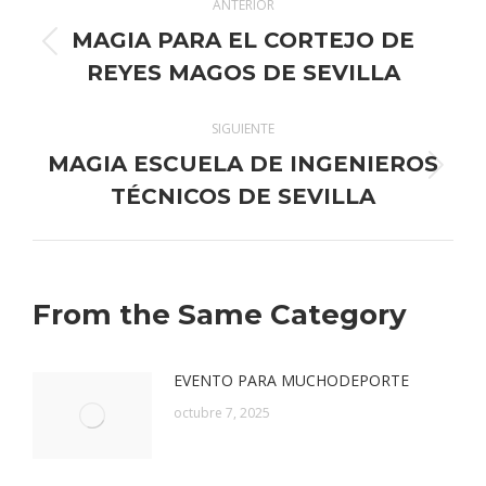
ANTERIOR
entre
MAGIA PARA EL CORTEJO DE
Publicación
publicaciones
REYES MAGOS DE SEVILLA
anterior:
SIGUIENTE
MAGIA ESCUELA DE INGENIEROS
Publicación
TÉCNICOS DE SEVILLA
siguiente:
From the Same Category
EVENTO PARA MUCHODEPORTE
octubre 7, 2025