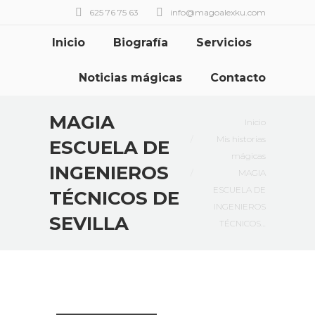
625 76 75 63
info@magoalexku.com
Inicio
Biografía
Servicios
Noticias mágicas
Contacto
MAGIA
Estás aquí:
Inicio
Mis historias
ESCUELA DE
mágicas
INGENIEROS
MAGIA
ESCUELA DE
TÉCNICOS DE
INGENIEROS
SEVILLA
TÉCNICOS…