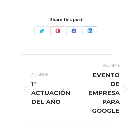
Share this post
Share
Share
Share
Share
on
on
on
on
X
Pinterest
Facebook
LinkedIn
Navegación
SIGUIENTE
entre
EVENTO
ANTERIOR
publicaciones
1ª
DE
Publicación
Publicación
ACTUACIÓN
EMPRESA
anterior:
siguiente:
DEL AÑO
PARA
GOOGLE