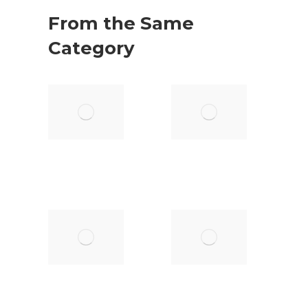
From the Same
Category
EVENTO PARA
MAGIA
MUCHODEPORTE
PARA
GRUPO
octubre 7, 2025
CICA
octubre
7, 2025
TEMPORADA
1ª
DE HOTELES
ACTUACI
DEL AÑO
mayo 20, 2025
enero 28,
2025