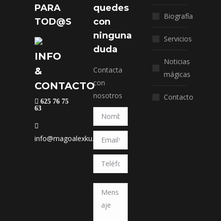
PARA
quedes
Biografía
TOD@S
con
ninguna
Servicios
duda
INFO
Noticias
&
Contacta
mágicas
con
CONTACTO
nosotros
Contacto
625 76 75
63
info@magoalexku.com