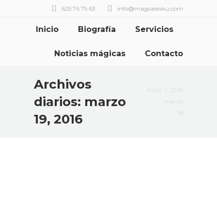
625 76 75 63
info@magoalexku.com
Inicio
Biografía
Servicios
Noticias mágicas
Contacto
Archivos
Estás aquí:
Inicio
2016
diarios:
marzo
marzo
19
19, 2016
Casala Teatro 2 Abril
Mis historias mágicas
Por
Mago Alexku