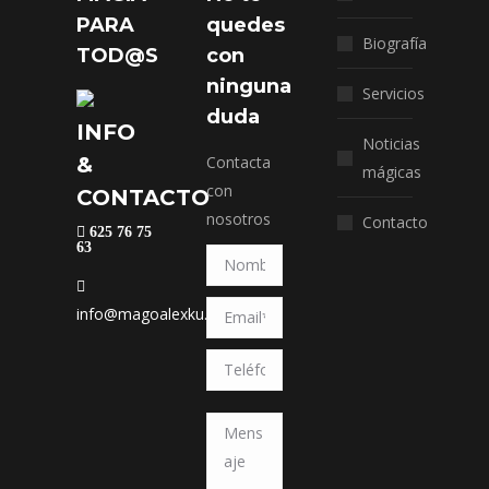
PARA
quedes
Biografía
TOD@S
con
ninguna
Servicios
duda
INFO
Noticias
&
Contacta
mágicas
con
CONTACTO
nosotros
Contacto
625 76 75
63
info@magoalexku.com