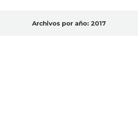
Archivos por año:
2017
Estás aquí:
Sinfonía de colores
Mis historias mágicas
Por
Mago Alexku
diciembre 19, 2017
Deja un comentario
Sinfonía de colores,un número de magia con bolas
de golf: https://www.youtube.com/watch?
v=0QQ8zTgJr9Y
Eventos de Empresa