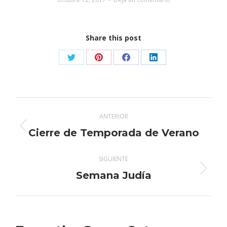
Share this post
Share
Share
Share
Share
on
on
on
on
X
Pinterest
Facebook
LinkedIn
Navegación
ANTERIOR
entre
Publicación
Cierre de Temporada de Verano
anterior:
publicaciones
SIGUIENTE
Publicación
Semana Judía
siguiente: