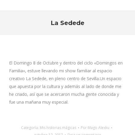
La Sedede
Estás aquí:
El Domingo 8 de Octubre y dentro del ciclo «Domingos en
Familia», estuve llevando mi show familiar al espacio
creativo La Sedede, en pleno centro de Sevilla.Un espacio
que apuesta por la cultura y además al lado de donde me
he criado, así que se acercaron mucha gente conocida y
fue una mañana muy especial.
Categoría:
Mis historias mágicas
Por
Mago Alexku
octubre 12, 2017
Deja un comentario