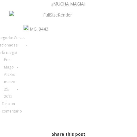
¡¡MUCHA MAGIA!!
tegoría:
Cosas
lacionadas
n la magia
Por
Mago
Alexku
marzo
25,
2015
Deja un
comentario
Share this post