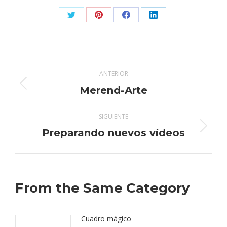
Share
Share
Share
Share
on
on
on
on
X
Pinterest
Facebook
LinkedIn
Navegación
ANTERIOR
entre
Publicación
Merend-Arte
anterior:
publicaciones
SIGUIENTE
Publicación
Preparando nuevos vídeos
siguiente:
From the Same Category
Cuadro mágico