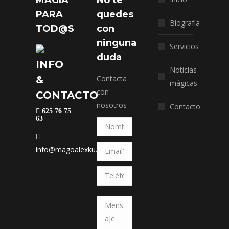
MAGIA
No te
PARA
quedes
Biografía
TOD@S
con
ninguna
Servicios
duda
INFO
Noticias
&
Contacta
mágicas
con
CONTACTO
nosotros
Contacto
625 76 75
63
info@magoalexku.com