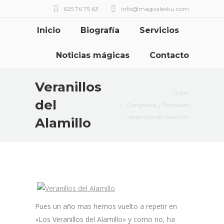
625 76 75 63
info@magoalexku.com
Inicio
Biografía
Servicios
Noticias mágicas
Contacto
Veranillos
Estás aquí:
Inicio
del
Congresos y Festivales
Veranillos del Alamillo
Alamillo
Pues un año mas hemos vuelto a repetir en
«Los Veranillos del Alamillo» y como no, ha