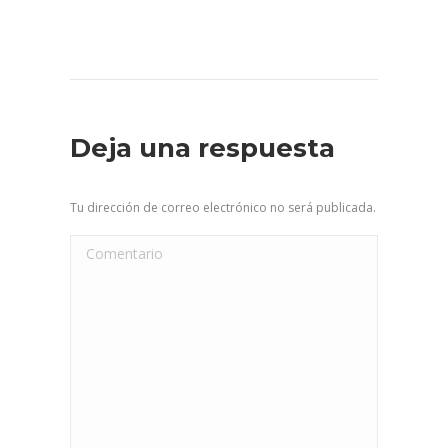
septiembre
julio 26,
ju
6, 2021
2021
Deja una respuesta
Tu dirección de correo electrónico no será publicada.
Comentario