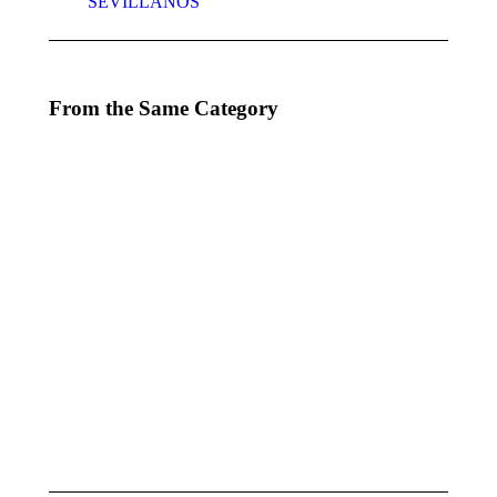
SEVILLANOS
From the Same Category
EVENTO PARA
MAGIA
MUCHODEPORTE
PARA
GRUPO
octubre 7, 2025
CICA
octubre
7, 2025
MAGIA
1ª
ESCUELA
ACTUACIÓN
DE
DEL AÑO
INGENIEROS
enero 28, 2025
TÉCNICOS
DE SEVILLA
enero 28, 2025