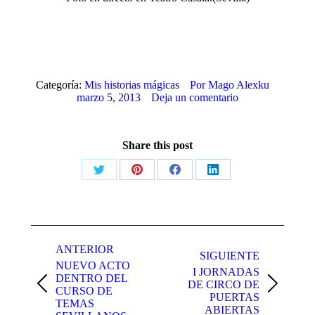
Categoría:
Mis historias mágicas
Por
Mago Alexku
marzo 5, 2013
Deja un comentario
Share this post
Share
Share
Share
Share
on
on
on
on
X
Pinterest
Facebook
LinkedIn
Navegación
entre
ANTERIOR
SIGUIENTE
NUEVO ACTO
publicaciones
I JORNADAS
DENTRO DEL
DE CIRCO DE
Publicación
Publicación
CURSO DE
PUERTAS
anterior:
siguiente:
TEMAS
ABIERTAS