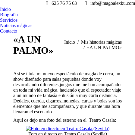
625 76 75 63
info@magoalexku.com
Inicio
Biografía
Servicios
Noticias mágicas
Contacto
«A UN
Estás aquí:
Inicio
Mis historias mágicas
PALMO»
«A UN PALMO»
Asi se titula mi nuevo espectáculo de magia de cerca, un
show diseñado para salas pequeñas donde voy
desarrollando diferentes juegos que me han acompañado
en toda mi vida mágica, haciendo que el espectador viaje
a un mundo de fantasía e ilusión a muy corta distancia.
Dedales, cuerda, cigarros,monedas, cartas y bolas son los
elementos que me acompañaran, y que durante una hora
llenaran el escenario.
Aquí os dejo una foto del estreno en el Teatro Casala:
Foto en directo en Teatro Casala.(Sevilla)