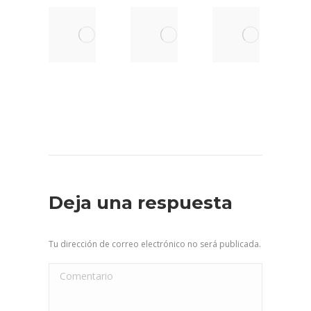
MAGIA
1ª
R
ESCUELA DE
ACTUACIÓN
M
INGENIEROS
DEL AÑO
I
TÉCNICOS
enero 28,
s
DE SEVILLA
2025
7,
enero 28,
2025
Deja una respuesta
Tu dirección de correo electrónico no será publicada.
Comentario