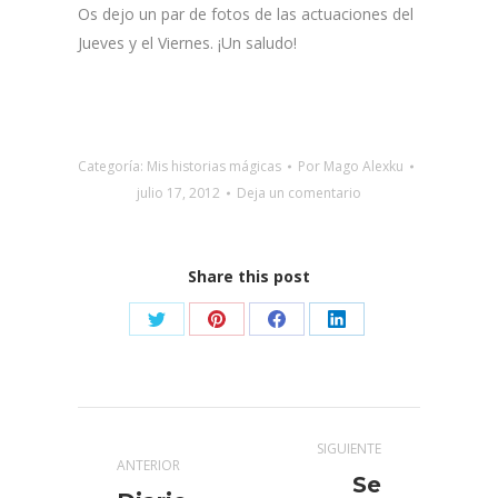
Os dejo un par de fotos de las actuaciones del
Jueves y el Viernes. ¡Un saludo!
Categoría:
Mis historias mágicas
Por
Mago Alexku
julio 17, 2012
Deja un comentario
Share this post
Share
Share
Share
Share
on
on
on
on
X
Pinterest
Facebook
LinkedIn
Navegación
SIGUIENTE
entre
ANTERIOR
Se