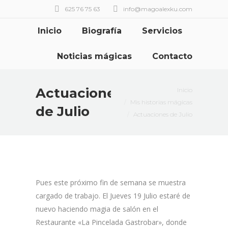
625 76 75 63
info@magoalexku.com
Inicio
Biografía
Servicios
Noticias mágicas
Contacto
Estás aquí:
Actuaciones
Inicio
Mis historias mágicas
de Julio
Actuaciones de Julio
Pues este próximo fin de semana se muestra
cargado de trabajo. El Jueves 19 Julio estaré de
nuevo haciendo magia de salón en el
Restaurante «La Pincelada Gastrobar», donde