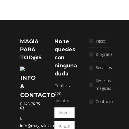
MAGIA
No te
Inicio
PARA
quedes
Biografía
TOD@S
con
ninguna
Servicios
duda
INFO
Noticias
&
Contacta
mágicas
con
CONTACTO
nosotros
Contacto
625 76 75
63
info@magoalexku.com