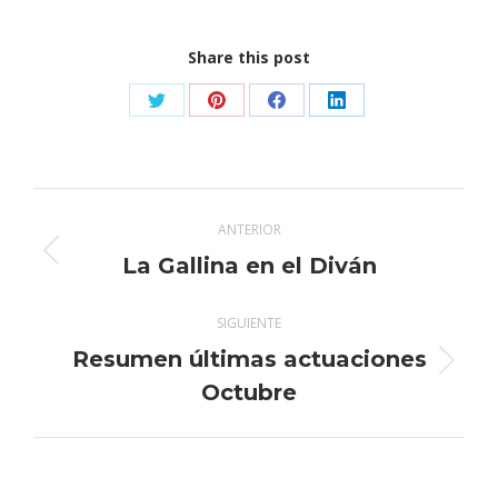
Share this post
Share
Share
Share
Share
on
on
on
on
X
Pinterest
Facebook
LinkedIn
Navegación
ANTERIOR
entre
Publicación
La Gallina en el Diván
anterior:
publicaciones
SIGUIENTE
Resumen últimas actuaciones
Publicación
Octubre
siguiente: