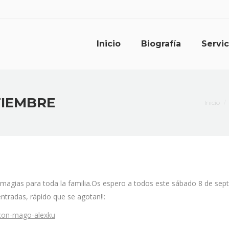
Inicio
Biografía
Servic
TIEMBRE
Estás a
Inicio
magias para toda la familia.Os espero a todos este sábado 8 de sept
ntradas, rápido que se agotan!!:
-con-mago-alexku