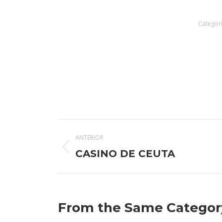
Categor
Navegación
ANTERIOR
entre
Publicación
CASINO DE CEUTA
anterior:
publicaciones
From the Same Categor