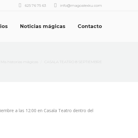
625 76 75 63
info@magoalexku.com
ios
Noticias mágicas
Contacto
quí:
Mis historias mágicas
CASALA TEATRO 8 SEPTIEMBRE
iembre a las 12:00 en Casala Teatro dentro del