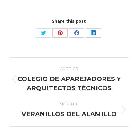
Share this post
Share
Share
Share
Share
on
on
on
on
X
Pinterest
Facebook
LinkedIn
Navegación
ANTERIOR
entre
COLEGIO DE APAREJADORES Y
Publicación
publicaciones
ARQUITECTOS TÉCNICOS
anterior:
SIGUIENTE
Publicación
VERANILLOS DEL ALAMILLO
siguiente: