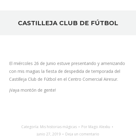
CASTILLEJA CLUB DE FÚTBOL
Estás aquí:
El miércoles 26 de Junio estuve presentando y amenizando
con mis magias la fiesta de despedida de temporada del
Castilleja Club de Fútbol en el Centro Comercial Airesur.
¡Vaya montón de gente!
Categoría:
Mis historias mágicas
Por
Mago Alexku
junio 27, 2019
Deja un comentario