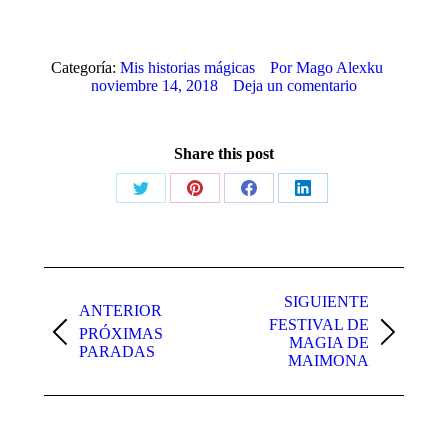
Categoría:
Mis historias mágicas
Por
Mago Alexku
noviembre 14, 2018
Deja un comentario
Share this post
Share
Share
Share
Share
on
on
on
on
X
Pinterest
Facebook
LinkedIn
Navegación
entre
SIGUIENTE
ANTERIOR
FESTIVAL DE
publicaciones
PRÓXIMAS
Publicación
Publicación
MAGIA DE
PARADAS
anterior:
siguiente:
MAIMONA