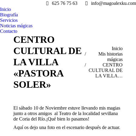
625 76 75 63
info@magoalexku.com
Inicio
Biografía
Servicios
Noticias mágicas
Contacto
CENTRO
CULTURAL DE
Estás aquí:
Inicio
Mis historias
LA VILLA
mágicas
CENTRO
CULTURAL DE
«PASTORA
LA VILLA…
SOLER»
El sábado 10 de Noviembre estuve llevando mis magias
junto a otros amigos
al Teatro de la localidad sevillana
de Coria del Río.¡Qué bien lo pasamos!
Aquí os dejo una foto en el escenario después de actuar.