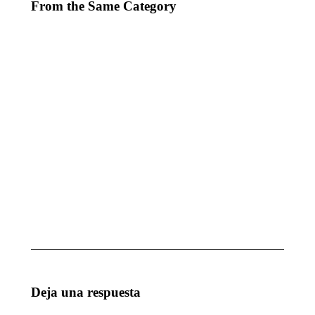
From the Same Category
EVENTO PARA
MAGIA
MUCHODEPORTE
PARA
GRUPO
octubre 7, 2025
CICA
octubre
7, 2025
MAGIA
1ª
ESCUELA
ACTUACIÓN
DE
DEL AÑO
INGENIEROS
enero 28, 2025
TÉCNICOS
DE SEVILLA
enero 28, 2025
Deja una respuesta