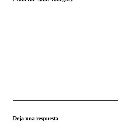
EVENTO PARA
MAGIA
MUCHODEPORTE
PARA
GRUPO
octubre 7, 2025
CICA
octubre
7, 2025
MAGIA
1ª
ESCUELA
ACTUACIÓN
DE
DEL AÑO
INGENIEROS
enero 28, 2025
TÉCNICOS
DE SEVILLA
enero 28, 2025
Deja una respuesta