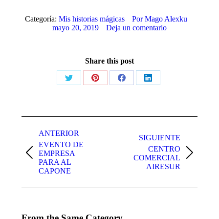
Categoría:
Mis historias mágicas
Por
Mago Alexku
mayo 20, 2019
Deja un comentario
Share this post
Share
Share
Share
Share
on
on
on
on
X
Pinterest
Facebook
LinkedIn
Navegación
entre
ANTERIOR
SIGUIENTE
EVENTO DE
publicaciones
CENTRO
EMPRESA
Publicación
Publicación
COMERCIAL
PARA AL
anterior:
siguiente:
AIRESUR
CAPONE
From the Same Category