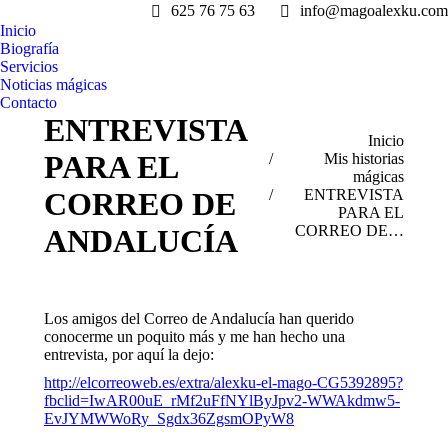
625 76 75 63
info@magoalexku.com
Inicio
Biografía
Servicios
Noticias mágicas
Contacto
ENTREVISTA
Estás aquí:
Inicio
PARA EL
Mis historias
mágicas
CORREO DE
ENTREVISTA
PARA EL
CORREO DE…
ANDALUCÍA
Los amigos del Correo de Andalucía han querido
conocerme un poquito más y me han hecho una
entrevista, por aquí la dejo:
http://elcorreoweb.es/extra/alexku-el-mago-CG5392895?
fbclid=IwAR00uE_rMf2uFfNYlByJpv2-WWAkdmw5-
EvJYMWWoRy_Sgdx36ZgsmOPyW8