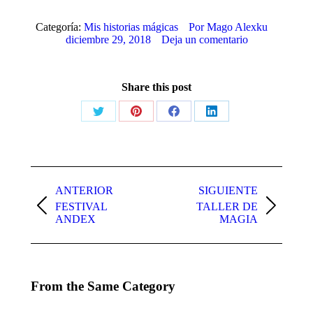
Categoría:
Mis historias mágicas
Por
Mago Alexku
diciembre 29, 2018
Deja un comentario
Share this post
Share
Share
Share
Share
on
on
on
on
X
Pinterest
Facebook
LinkedIn
Navegación
entre
ANTERIOR
SIGUIENTE
FESTIVAL
TALLER DE
publicaciones
Publicación
Publicación
ANDEX
MAGIA
anterior:
siguiente:
From the Same Category