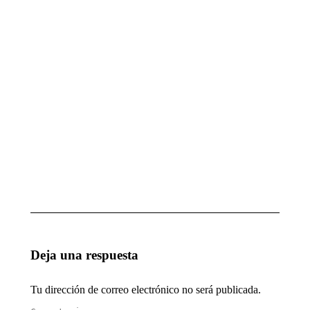
EVENTO PARA
MAGIA
MUCHODEPORTE
PARA
GRUPO
octubre 7, 2025
CICA
octubre
7, 2025
MAGIA
1ª
ESCUELA
ACTUACIÓN
DE
DEL AÑO
INGENIEROS
enero 28, 2025
TÉCNICOS
DE SEVILLA
enero 28, 2025
Deja una respuesta
Tu dirección de correo electrónico no será publicada.