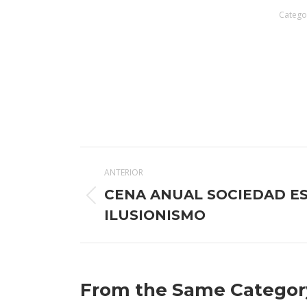
Catego
Navegación
ANTERIOR
entre
CENA ANUAL SOCIEDAD E
Publicación
publicaciones
ILUSIONISMO
anterior:
From the Same Categor