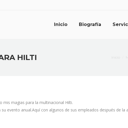
Inicio
Biografía
Servic
RA HILTI
Estás aqu
Inicio
M
 mis magias para la multinacional Hilti.
a su evento anual.Aquí con algunos de sus empleados después de la 