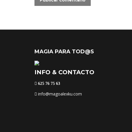
Publicar comentario
MAGIA PARA TOD@S
INFO & CONTACTO
625 76 75 63
info@magoalexku.com