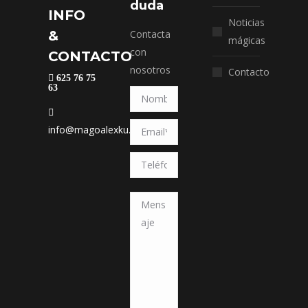
duda
INFO
Noticias
&
Contacta
mágicas
con
CONTACTO
nosotros
Contacto
625 76 75
63
info@magoalexku.com