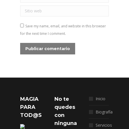
Sitio web
Save my name, email, and website in this browser
for the next time I comment.
Publicar comentario
MAGIA
No te
Inicio
PARA
quedes
Biografía
TOD@S
con
ninguna
Servicios