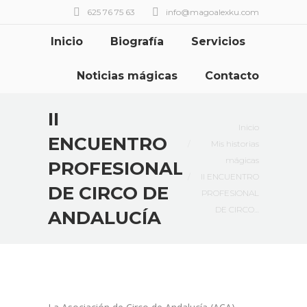
625 76 75 63
info@magoalexku.com
Inicio
Biografía
Servicios
Noticias mágicas
Contacto
II
Estás aquí:
Inicio
ENCUENTRO
Mis historias
mágicas
PROFESIONAL
II ENCUENTRO
DE CIRCO DE
PROFESIONAL
DE CIRCO…
ANDALUCÍA