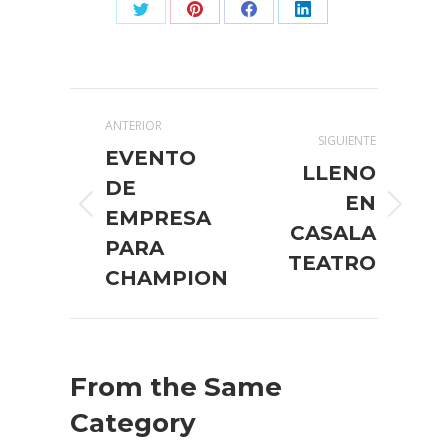
Share
Share
Share
Share
on
on
on
on
X
Pinterest
Facebook
LinkedIn
Navegación
ANTERIOR
entre
SIGUIENTE
EVENTO
LLENO
publicaciones
DE
EN
Publicación
Publicación
EMPRESA
CASALA
anterior:
siguiente:
PARA
TEATRO
CHAMPION
From the Same
Category