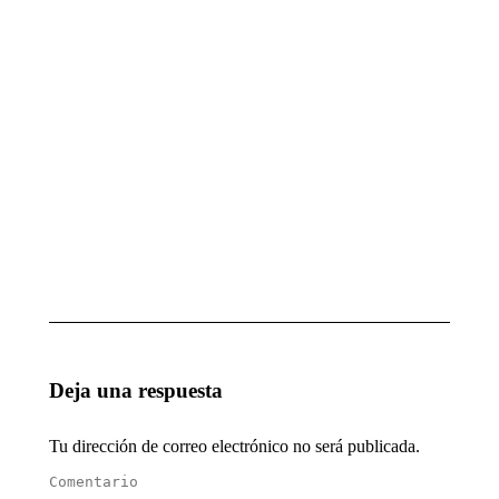
MUCHODEPORTE
PARA
GRUPO
octubre 7, 2025
CICA
octubre
7, 2025
MAGIA
1ª
ESCUELA
ACTUACIÓN
DE
DEL AÑO
INGENIEROS
enero 28, 2025
TÉCNICOS
DE SEVILLA
enero 28, 2025
Deja una respuesta
Tu dirección de correo electrónico no será publicada.
Comentario