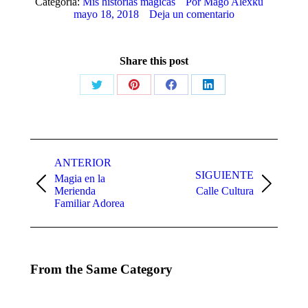
Categoría:
Mis historias mágicas
Por
Mago Alexku
mayo 18, 2018
Deja un comentario
Share this post
Share
Share
Share
Share
on
on
on
on
X
Pinterest
Facebook
LinkedIn
Navegación
entre
ANTERIOR
SIGUIENTE
Magia en la
publicaciones
Publicación
Publicación
Merienda
Calle Cultura
anterior:
siguiente:
Familiar Adorea
From the Same Category
EVENTO PARA
MAGIA