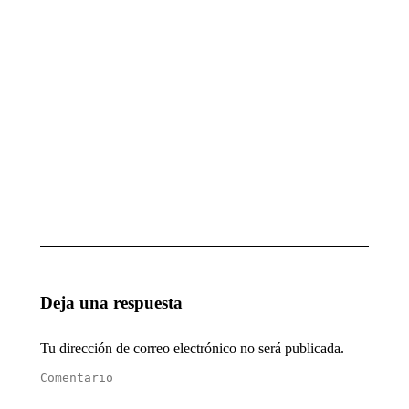
GRUPO
octubre 7, 2025
CICA
octubre
7, 2025
MAGIA
1ª
ESCUELA
ACTUACIÓN
DE
DEL AÑO
INGENIEROS
enero 28, 2025
TÉCNICOS
DE SEVILLA
enero 28, 2025
Deja una respuesta
Tu dirección de correo electrónico no será publicada.
Comentario