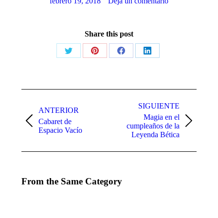
febrero 19, 2018
Deja un comentario
Share this post
Share
Share
Share
Share
on
on
on
on
X
Pinterest
Facebook
LinkedIn
Navegación
entre
SIGUIENTE
ANTERIOR
Magia en el
publicaciones
Cabaret de
Publicación
Publicación
cumpleaños de la
Espacio Vacío
anterior:
siguiente:
Leyenda Bética
From the Same Category
EVENTO PARA
MAGIA
MUCHODEPORTE
PARA