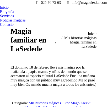
625 76 75 63
info@magoalexku.com
Inicio
Biografía
Servicios
Noticias mágicas
Contacto
Magia
Estás aquí:
Inicio
familiar en
Mis historias mágicas
Magia familiar en
LaSedede
LaSedede
El domingo 18 de febrero llevé mis magias por la
mañanala a papis, mamis y niños de mundo que se
acercaron al espacio cultural LaSedede.Fue una mañana
muy mágica con un público muy agradecido.Me lo pasé
muy bien.Os mando mucha magia a todos los asistentes;)
Categoría:
Mis historias mágicas
Por
Mago Alexku