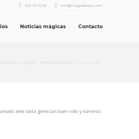
625 76 75 63
info@magoalexku.com
ios
Noticias mágicas
Contacto
í:
s historias mágicas
Presentador Muestra Fin de Curso…
rumado ante tanta gente,tan buen rollo y números