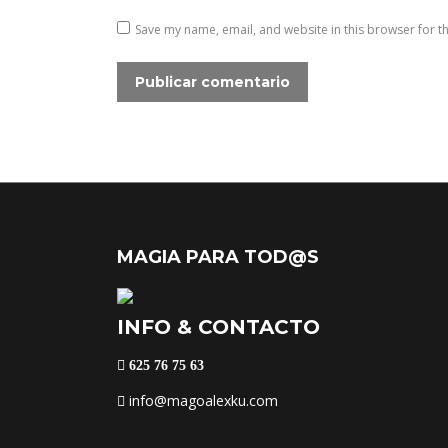
Save my name, email, and website in this browser for t
Publicar comentario
MAGIA PARA TOD@S
INFO & CONTACTO
625 76 75 63
info@magoalexku.com