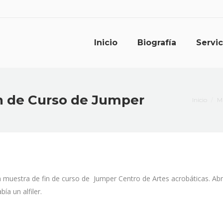
Inicio
Biografía
Servic
n de Curso de Jumper
Estás aqu
Inicio
Mi
a muestra de fin de curso de Jumper Centro de Artes acrobáticas. Ab
a un alfiler.