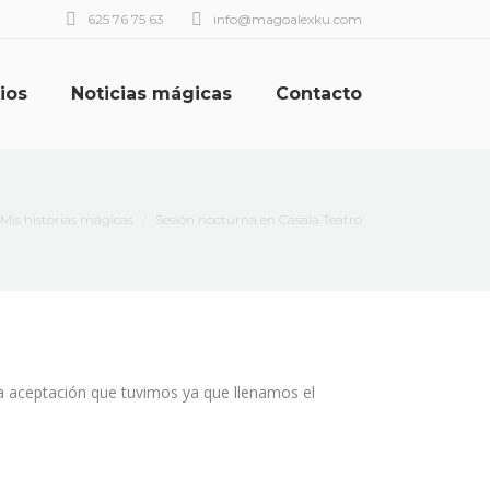
625 76 75 63
info@magoalexku.com
ios
Noticias mágicas
Contacto
quí:
Mis historias mágicas
Sesión nocturna en Casala Teatro
 la aceptación que tuvimos ya que llenamos el