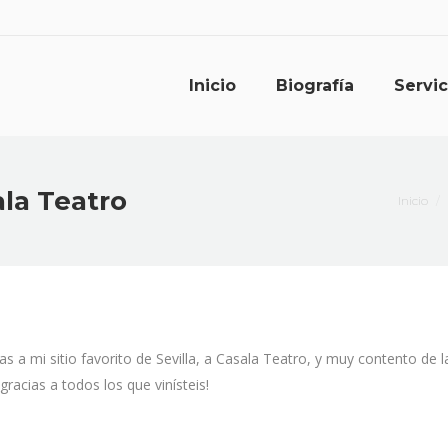
Inicio
Biografía
Servic
la Teatro
Estás a
Inicio
ias a mi sitio favorito de Sevilla, a Casala Teatro, y muy contento de
racias a todos los que vinísteis!