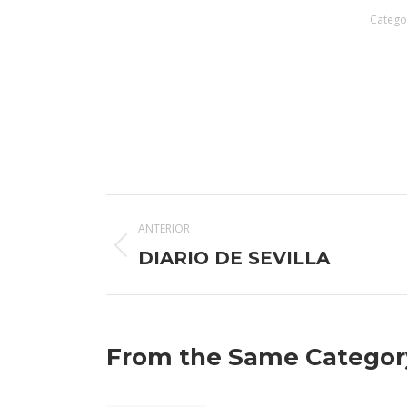
Catego
Navegación
ANTERIOR
entre
Publicación
DIARIO DE SEVILLA
anterior:
publicaciones
From the Same Categor