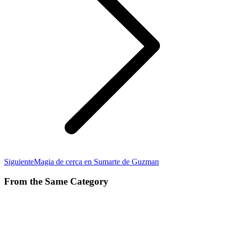
Publicación
Siguiente
Magia de cerca en Sumarte de Guzman
siguiente:
From the Same Category