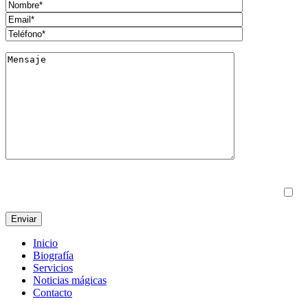
*Al usar este formulario accedes al almacenamiento y gestión de tus
datos por parte de esta web (Marca la casilla antes de enviar)
Inicio
Biografía
Servicios
Noticias mágicas
Contacto