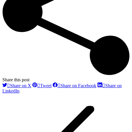
Share this post
Share
Share
Share
Share on X
Tweet
Share on Facebook
Share on
on
on
on
Share
LinkedIn
X
Pinterest
Facebook
Navegación
on
LinkedIn
entre
publicaciones