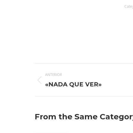
Cate
Navegación
ANTERIOR
entre
Publicación
«NADA QUE VER»
anterior:
publicaciones
From the Same Categor