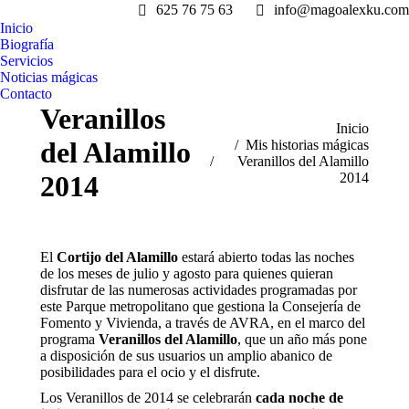
625 76 75 63
info@magoalexku.com
Inicio
Biografía
Servicios
Noticias mágicas
Contacto
Veranillos
Estás aquí:
Inicio
del Alamillo
Mis historias mágicas
Veranillos del Alamillo
2014
2014
El
Cortijo del Alamillo
estará abierto todas las noches
de los meses de julio y agosto para quienes quieran
disfrutar de las numerosas actividades programadas por
este Parque metropolitano que gestiona la Consejería de
Fomento y Vivienda, a través de AVRA, en el marco del
programa
Veranillos del Alamillo
, que un año más pone
a disposición de sus usuarios un amplio abanico de
posibilidades para el ocio y el disfrute.
Los Veranillos de 2014 se celebrarán
cada noche de