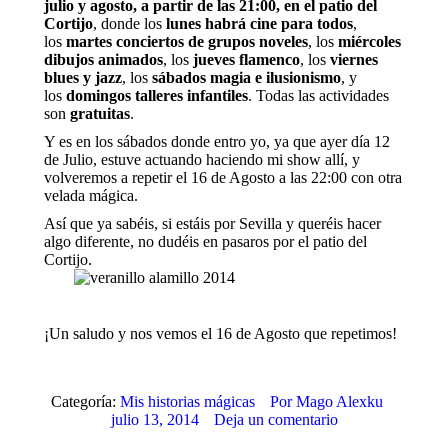
julio y agosto, a partir de las 21:00, en el patio del
Cortijo
, donde los
lunes habrá cine para todos
,
los
martes conciertos de grupos noveles
, los
miércoles
dibujos animados
, los
jueves flamenco
, los
viernes
blues y jazz
, los
sábados magia e ilusionismo
, y
los
domingos talleres infantiles
. Todas las actividades
son
gratuitas
.
Y es en los sábados donde entro yo, ya que ayer día 12
de Julio, estuve actuando haciendo mi show allí, y
volveremos a repetir el 16 de Agosto a las 22:00 con otra
velada mágica.
Así que ya sabéis, si estáis por Sevilla y queréis hacer
algo diferente, no dudéis en pasaros por el patio del
Cortijo.
¡Un saludo y nos vemos el 16 de Agosto que repetimos!
Categoría:
Mis historias mágicas
Por
Mago Alexku
julio 13, 2014
Deja un comentario