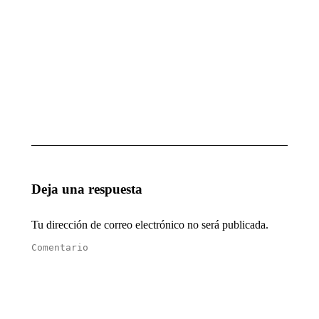
7, 2025
MAGIA
1ª
ESCUELA
ACTUACIÓN
DE
DEL AÑO
INGENIEROS
enero 28, 2025
TÉCNICOS
DE SEVILLA
enero 28, 2025
Deja una respuesta
Tu dirección de correo electrónico no será publicada.
Comentario