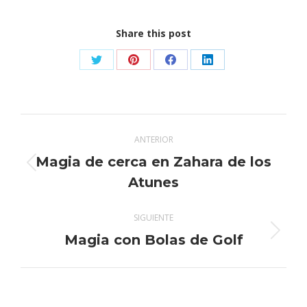
Share this post
Share
Share
Share
Share
on
on
on
on
X
Pinterest
Facebook
LinkedIn
Navegación
ANTERIOR
entre
Magia de cerca en Zahara de los
Publicación
publicaciones
Atunes
anterior:
SIGUIENTE
Publicación
Magia con Bolas de Golf
siguiente: