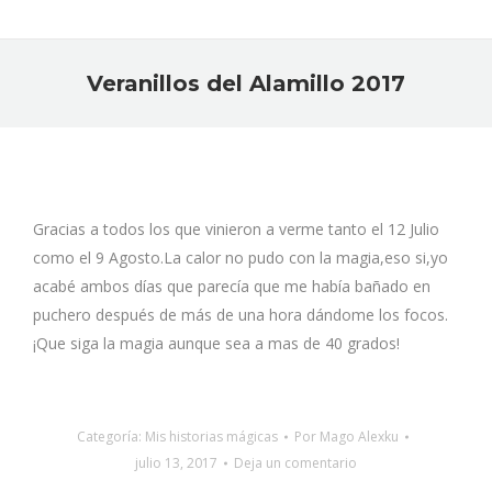
Veranillos del Alamillo 2017
Estás aquí:
Gracias a todos los que vinieron a verme tanto el 12 Julio
como el 9 Agosto.La calor no pudo con la magia,eso si,yo
acabé ambos días que parecía que me había bañado en
puchero después de más de una hora dándome los focos.
¡Que siga la magia aunque sea a mas de 40 grados!
Categoría:
Mis historias mágicas
Por
Mago Alexku
julio 13, 2017
Deja un comentario