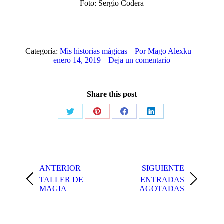
Foto: Sergio Codera
Categoría:
Mis historias mágicas
Por
Mago Alexku
enero 14, 2019
Deja un comentario
Share this post
Share
Share
Share
Share
on
on
on
on
X
Pinterest
Facebook
LinkedIn
Navegación
entre
ANTERIOR
SIGUIENTE
TALLER DE
ENTRADAS
publicaciones
Publicación
Publicación
MAGIA
AGOTADAS
anterior:
siguiente: