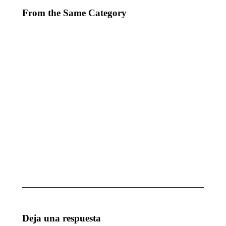
From the Same Category
EVENTO PARA
MAGIA
MUCHODEPORTE
PARA
GRUPO
octubre 7, 2025
CICA
octubre
7, 2025
MAGIA
1ª
ESCUELA
ACTUACIÓN
DE
DEL AÑO
INGENIEROS
enero 28, 2025
TÉCNICOS
DE SEVILLA
enero 28, 2025
Deja una respuesta