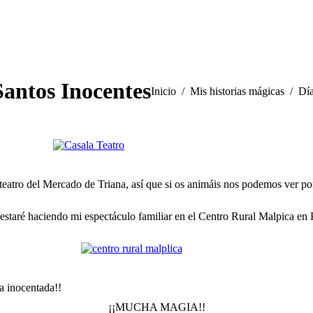
Santos Inocentes
Estás aquí:
Inicio
Mis historias mágicas
Día
teatro del Mercado de Triana, así que si os animáis nos podemos ver por
estaré haciendo mi espectáculo familiar en el Centro Rural Malpica en 
a inocentada!!
¡¡MUCHA MAGIA!!