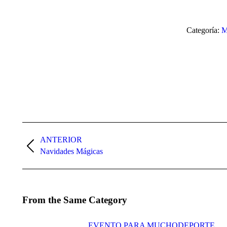
Categoría:
M
Navegación
entre
ANTERIOR
Publicación
Navidades Mágicas
publicaciones
anterior:
From the Same Category
EVENTO PARA MUCHODEPORTE