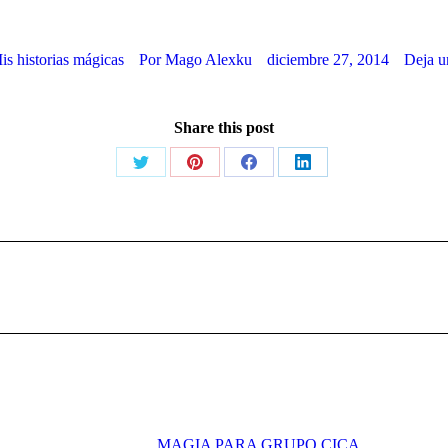
is historias mágicas
Por
Mago Alexku
diciembre 27, 2014
Deja u
Share this post
Share
Share
Share
Share
on
on
on
on
X
Pinterest
Facebook
LinkedIn
Publicación
siguiente:
MAGIA PARA GRUPO CICA