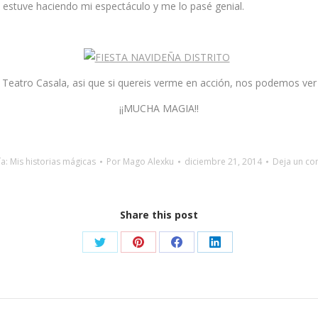
 estuve haciendo mi espectáculo y me lo pasé genial.
eatro Casala, asi que si quereis verme en acción, nos podemos ver al
¡¡MUCHA MAGIA!!
ía:
Mis historias mágicas
Por
Mago Alexku
diciembre 21, 2014
Deja un co
Share this post
Share
Share
Share
Share
on
on
on
on
X
Pinterest
Facebook
LinkedIn