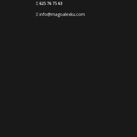
625 76 75 63
info@magoalexku.com