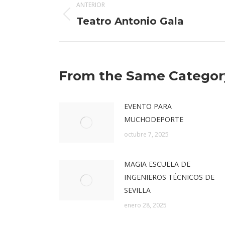
ANTERIOR
entre
Publicación
Teatro Antonio Gala
anterior:
publicaciones
From the Same Categor
EVENTO PARA
MUCHODEPORTE
octubre 7, 2025
MAGIA ESCUELA DE
INGENIEROS TÉCNICOS DE
SEVILLA
enero 28, 2025