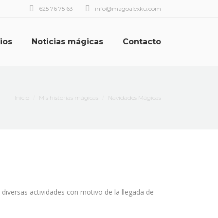
625 76 75 63
info@magoalexku.com
ios
Noticias mágicas
Contacto
Estás aquí:
Inicio
Mis historias mágicas
Navidades Mágicas
 diversas actividades con motivo de la llegada de