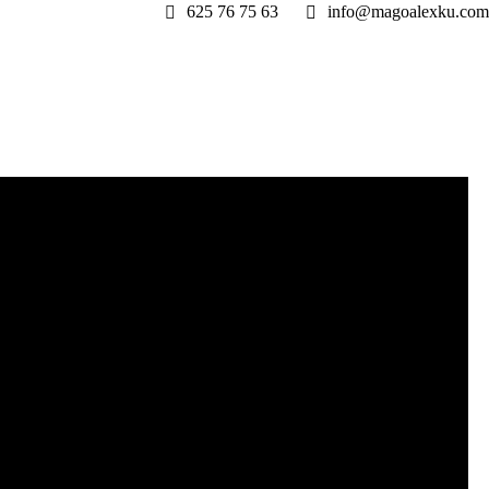
625 76 75 63
info@magoalexku.com