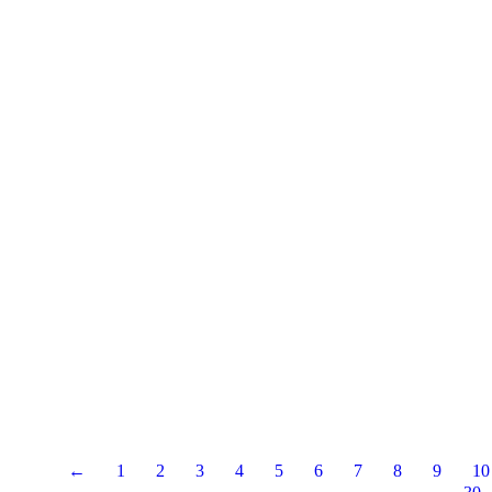
sobre las 20:30…
El próximo día 2 de Abril volvemos con nuestra cit
adquirir a través de 
Este próximo Viernes vuelvo con mi show de magia
enlace.Nos vemos sobre las 20:
←
1
2
3
4
5
6
7
8
9
10