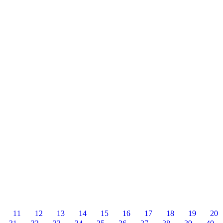
¡¡MUCHA MAGIA!! Mas info: http://www.myplayz.com/experiencias/
Seguir leyendo
Casala Teatro 2 Abril
a mensual en Casala Teatro,por la mañana a las 12:00 con nuestro show
este enlace: http://entradium.com/entradas/diversion-magica-casala-
Seguir leyendo
Magia de Cerca 18 Marzo
 de cerca «A un palmo».Gracias de nuevo a un evento organizado por M
30 este Viernes, ¡¡plazas muy limitadas!! http://www.myplayz.com/prod
Seguir leyendo
11
12
13
14
15
16
17
18
19
20