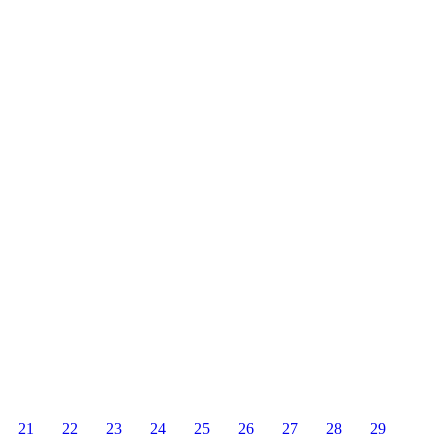
magia-con-alexku/
 familiar «Diversión Mágica».Las entradas se pueden
teatro ¡¡MUCHA MAGIA!!
yplayz.Si quereis mas info entrad en el siguiente
ucto/magia-de-cerca-con-alexku/
21
22
23
24
25
26
27
28
29