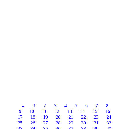
MAGIA PARA DULCESOL
El sábado 17 de Diciembre estuve
llevando mis magias para lo empleados
de Dulcesol en Sevilla. Me lo pasé
genial y puedo decir que todo salió de
dulce!! SEGUIMOS!!
Seguir leyendo
←
1
2
3
4
5
6
7
8
9
10
11
12
13
14
15
16
17
18
19
20
21
22
23
24
25
26
27
28
29
30
31
32
33
34
35
36
37
38
39
40