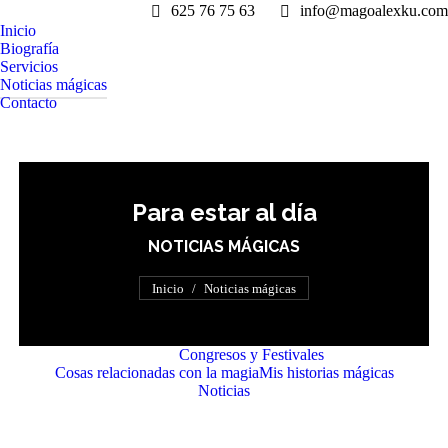
625 76 75 63
info@magoalexku.com
Inicio
Biografía
Servicios
Noticias mágicas
Contacto
Para estar al día
NOTICIAS MÁGICAS
Estás aquí:
Inicio
Noticias mágicas
Ver todo
Congresos y Festivales
Cosas relacionadas con la magia
Mis historias mágicas
Noticias