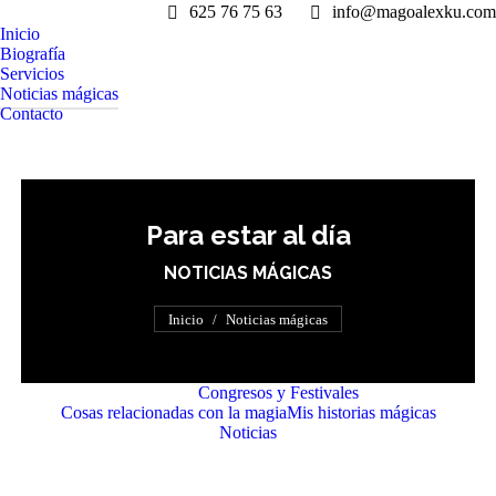
625 76 75 63
info@magoalexku.com
Inicio
Biografía
Servicios
Noticias mágicas
Contacto
Para estar al día
NOTICIAS MÁGICAS
Estás aquí:
Inicio
Noticias mágicas
Ver todo
Congresos y Festivales
Cosas relacionadas con la magia
Mis historias mágicas
Noticias