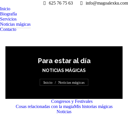
625 76 75 63
info@magoalexku.com
Inicio
Biografía
Servicios
Noticias mágicas
Contacto
Para estar al día
NOTICIAS MÁGICAS
Estás aquí:
Inicio
Noticias mágicas
Ver todo
Congresos y Festivales
Cosas relacionadas con la magia
Mis historias mágicas
Noticias
NUEVO ACTO DENTRO