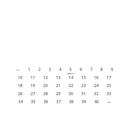
importante como la comunión de uno de sus
hijos, ha sido una gran temporada y desde ya
abrimos agenda para las comuniones del año
que viene 2025. ¡MUCHA MAGIA!
Seguir leyendo
←
1
2
3
4
5
6
7
8
9
10
11
12
13
14
15
16
17
18
19
20
21
22
23
24
25
26
27
28
29
30
31
32
33
34
35
36
37
38
39
40
→