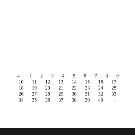
«Domingos en Familia», estuve llevando mi
show familiar al espacio creativo La Sedede,
en pleno centro de Sevilla.Un espacio que
apuesta por la cultura y además al lado de
donde me he criado, así que se acercaron
mucha gente conocida y fue una mañana muy
especial.
Seguir leyendo
←
1
2
3
4
5
6
7
8
9
10
11
12
13
14
15
16
17
18
19
20
21
22
23
24
25
26
27
28
29
30
31
32
33
34
35
36
37
38
39
40
→